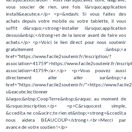
vous soucier de rien, une fois l&rsquo;application
install&eacute;e.</p> <p>&ndash; Si vous faites des
achats depuis votre mobile ou votre tablette, il vous
suffit d&rsquo;<strong>installer l&rsquo;application
dessus&nbsp;</strong>et de la lancer avant de faire vos
achats.</p> <p>Voici le lien direct pour nous soutenir
gratuitement :&nbsp;<a
href="https://www.facile2soutenir.fr/inscription/?
association=41759">https://www.facile2soutenir.fr/inscrip
association=41759</a>.</p> <p>Vous pouvez aussi
directement aller aller sur&nbsp;<a
href="https://www.facile2soutenir.fr/">https://www.facile
s&eacute;lectionner
&laquo;&nbsp;CoopTerre&nbsp;&raquo; au moment de
l&rsquo;inscription.</p> <p>C&rsquo;est simple,
&ccedil;a ne co&ucirc;te rien et&nbsp;<strong>&ccedil;a
nous aidera BEAUCOUP</strong>.<br>Merci par
avance de votre soutien !</p>