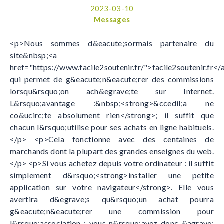
2023-03-10
Messages
<p>Nous sommes d&eacute;sormais partenaire du
site&nbsp;<a
href="https://www.facile2soutenir.fr/">facile2soutenir.fr</
qui permet de g&eacute;n&eacute;rer des commissions
lorsqu&rsquo;on ach&egrave;te sur Internet.
L&rsquo;avantage :&nbsp;<strong>&ccedil;a ne
co&ucirc;te absolument rien</strong>; il suffit que
chacun l&rsquo;utilise pour ses achats en ligne habituels.
</p> <p>Cela fonctionne avec des centaines de
marchands dont la plupart des grandes enseignes du web.
</p> <p>Si vous achetez depuis votre ordinateur : il suffit
simplement d&rsquo;<strong>installer une petite
application sur votre navigateur</strong>. Elle vous
avertira d&egrave;s qu&rsquo;un achat pourra
g&eacute;n&eacute;rer une commission pour
l&rsquo;association : vous n&rsquo;avez donc &agrave;