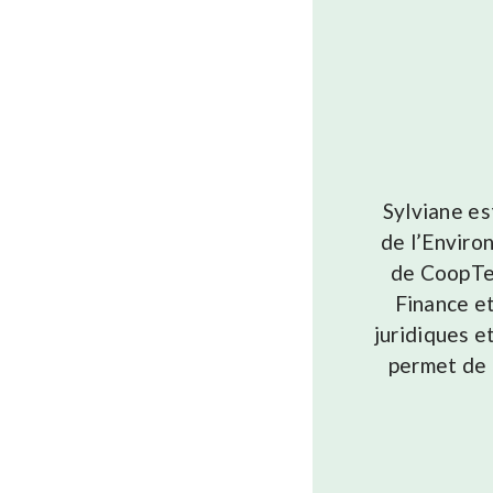
Sylviane es
de l’Enviro
de CoopTer
Finance e
juridiques e
permet de c