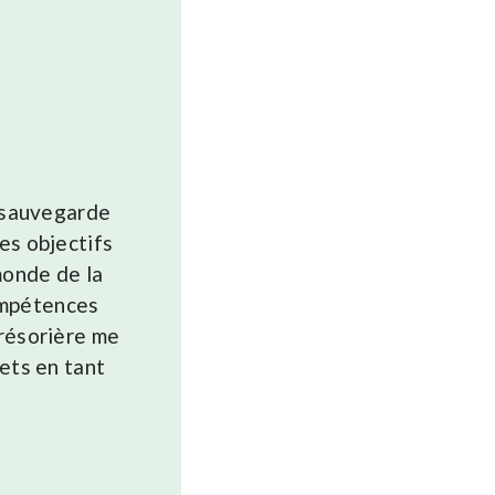
a sauvegarde
es objectifs
monde de la
ompétences
Trésorière me
jets en tant