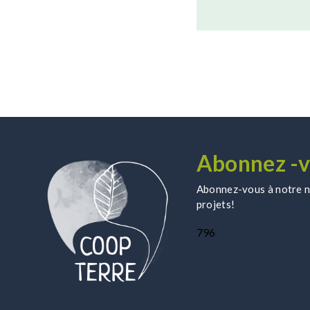
Abonnez -v
Abonnez-vous à notre ne
projets!
796